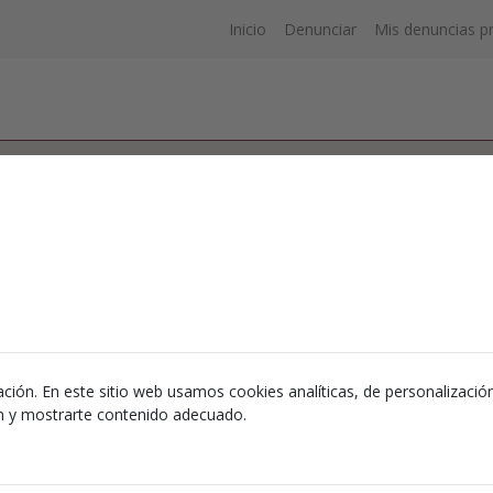
Inicio
Denunciar
Mis denuncias p
ección de correo electrónico/Usuario
ntraseña
Acceder
ción. En este sitio web usamos cookies analíticas, de personalización 
ón y mostrarte contenido adecuado.
¿Te has olvidado la contraseña?
Restablecer contraseña